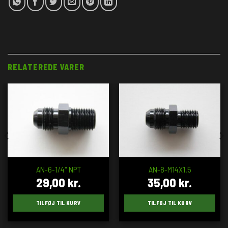
RELATEREDE VARER
AN-6-1/4″ NPT
AN-8-M14X1.5
29,00
kr.
35,00
kr.
TILFØJ TIL KURV
TILFØJ TIL KURV