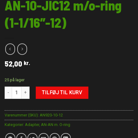
AN-10-JIC12 m/o-ring
(1-1/16″-12)
52,00
kr.
25 på lager
AN-10-JIC12 m/o-ring (1-1/16"-12) antal
TILFØJ TIL KURV
Varenummer (SKU):
AN920-10-12
Kategorier:
Adapter
,
AN-AN m. O-ring