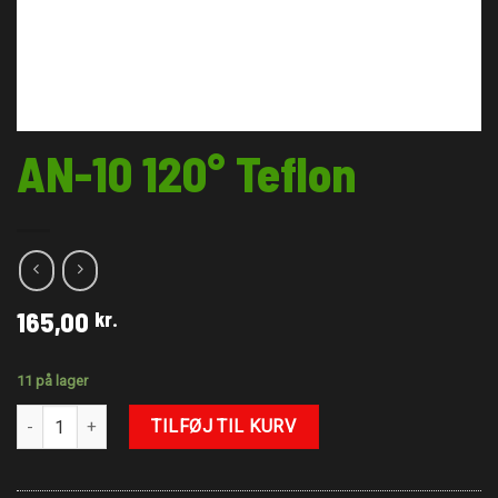
AN-10 120° Teflon
165,00
kr.
11 på lager
AN-10 120° Teflon antal
TILFØJ TIL KURV