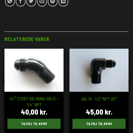
RELATEREDE VARER
45° STØBT BØJNING AN-6 –
AN-10- 1/2″ NPT 90°
1/4″ NPT
40,00
kr.
45,00
kr.
TILFØJ TIL KURV
TILFØJ TIL KURV