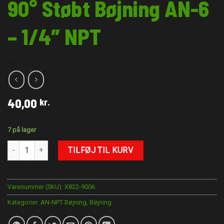
90° Støbt Bøjning AN-6
– 1/4″ NPT
40,00
kr.
7 på lager
90° Støbt Bøjning AN-6 - 1/4" NPT antal
TILFØJ TIL KURV
Varenummer (SKU):
X822-9006
Kategorier:
AN-NPT Bøjning
,
Bøjning