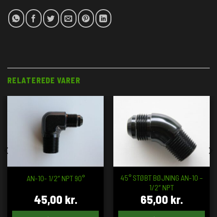
RELATEREDE VARER
45° STØBT BØJNING AN-10 –
AN-10- 1/2″ NPT 90°
1/2″ NPT
45,00
kr.
65,00
kr.