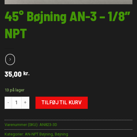
45° Bøjning AN-3 – 1/8″
NPT
35,00
kr.
13 på lager
45° Bøjning AN-3 - 1/8" NPT antal
TILFØJ TIL KURV
Varenummer (SKU):
AN823-3D
Kategorier:
AN-NPT Bøjning
,
Bøjning