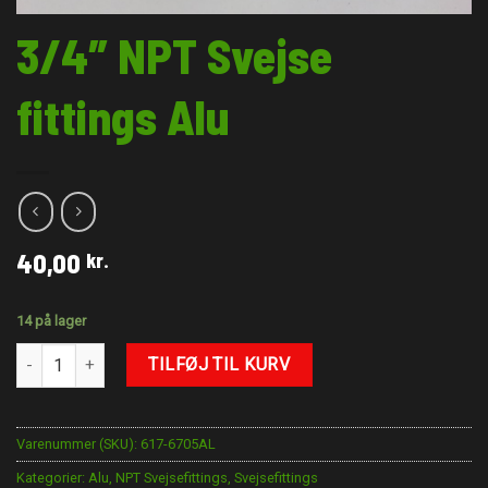
3/4″ NPT Svejse
fittings Alu
40,00
kr.
14 på lager
3/4" NPT Svejse fittings Alu antal
TILFØJ TIL KURV
Varenummer (SKU):
617-6705AL
Kategorier:
Alu
,
NPT Svejsefittings
,
Svejsefittings