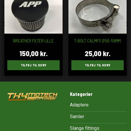
BREATHER FILTER LILLE
T-BOLT CALMPS Ø56-59MM
150,00
kr.
25,00
kr.
TILFØJ TIL KURV
TILFØJ TIL KURV
Kategorier
Adaptere
Samler
Slange fittings