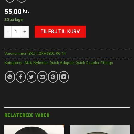
55,00
kr.
30 på lager
1/4 NPT Til AN-6 Quick Han Adapter antal
TILFØJ TIL KURV
Varenummer (SKU):
QRA6802-06-14
Kategorier:
AN6
,
Nyheder
,
Quick Adapter
,
Quick Coupler Fittings
RELATEREDE VARER