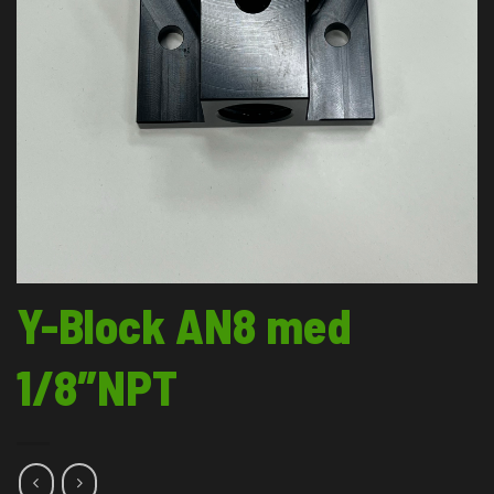
Y-Block AN8 med
1/8″NPT