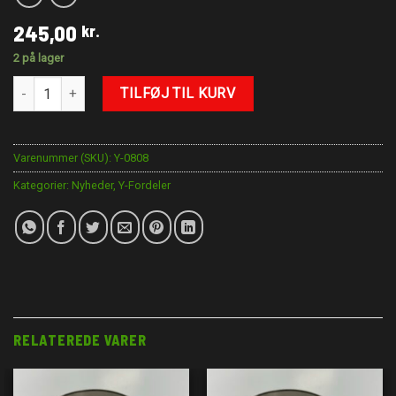
245,00
kr.
2 på lager
Y-Block AN8 med 1/8″NPT antal
TILFØJ TIL KURV
Varenummer (SKU):
Y-0808
Kategorier:
Nyheder
,
Y-Fordeler
RELATEREDE VARER